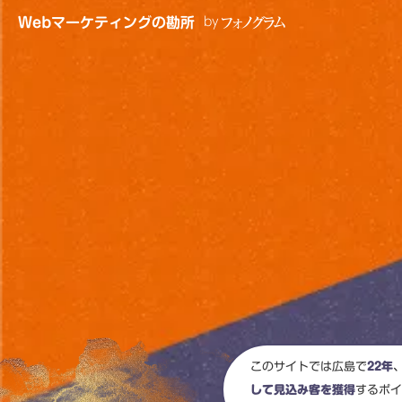
フォノグラム
Webマーケティングの勘所
by
このサイトでは広島で
22年
して見込み客を獲得
するポイ