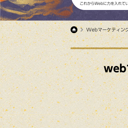
これからWebに力を入れて
Webマーケティン
home
we