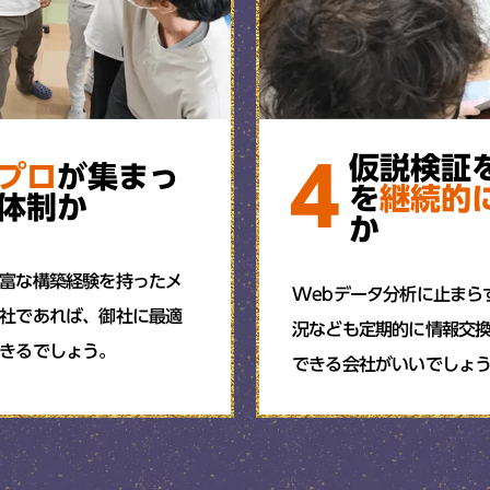
4
仮説検証
プロ
が集まっ
を
継続的
体制か
か
富な構築経験を持ったメ
Webデータ分析に止まら
社であれば、御社に最適
況なども定期的に情報交
きるでしょう。
できる会社がいいでしょ