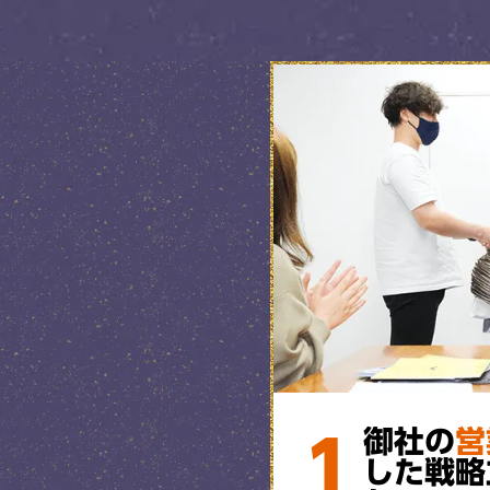
1
御社の
営
した戦略