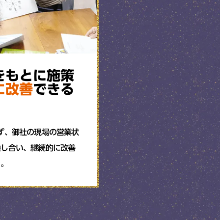
をもとに施策
に改善
できる
ず、御社の現場の営業状
換し合い、継続的に改善
う。