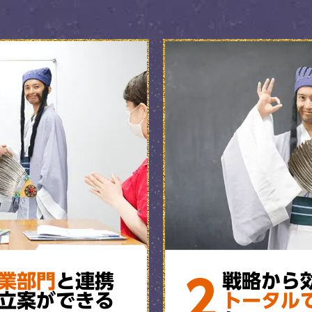
2
業部門
と連携
戦略から
立案ができる
トータル